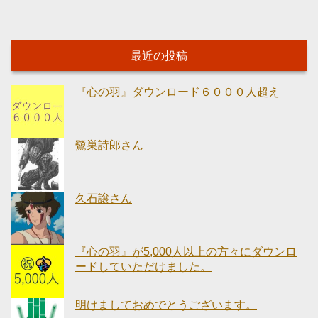
レ
ー
ヤ
最近の投稿
ー
『心の羽』ダウンロード６０００人超え
鷺巣詩郎さん
久石譲さん
『心の羽』が5,000人以上の方々にダウンロ
ードしていただけました。
明けましておめでとうございます。