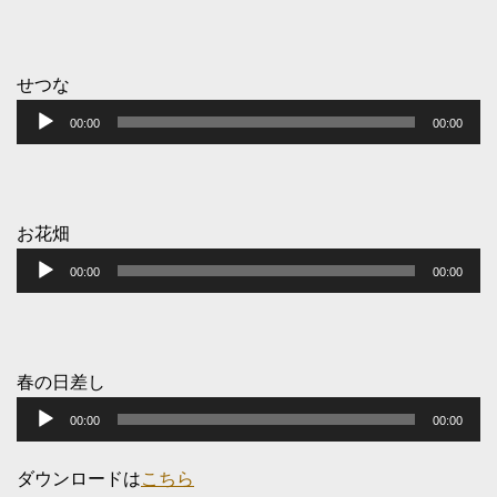
プ
レ
ー
せつな
音
ヤ
00:00
00:00
声
ー
プ
レ
ー
お花畑
音
ヤ
00:00
00:00
声
ー
プ
レ
ー
春の日差し
音
ヤ
00:00
00:00
声
ー
プ
ダウンロードは
こちら