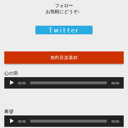
フォロー
お気軽にどうぞ♩
無料音楽素材
心の羽
音
00:00
00:00
声
プ
レ
ー
希望
音
ヤ
00:00
00:00
声
ー