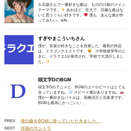
久石譲さんで一番好きな曲は、もののけ姫のメイン
テーマです。
あれほど、壮大で、荘厳な曲はな
いと思うくらい好きです。
僕も、あんな曲が作
ってみたい。&#x …
すぎやまこういちさん
僕が、音楽が好きなことを自覚した、最初の作品
は、ドラゴンクエストです。
小学校低学年のと
きに、ドラクエ1が発売され、学校で大流行しまし
た。
…
頭文字DのBGM
頭文字Dのアニメと、BGMのユーロビートはとても
合っていますね。
スピード感がありますね。
僕が一番好きなバトルは、高橋涼介と北条凛です。
BGMも最高にかっこいい …
PREV
僕の曲をBGMに使っていただきました。
NEXT
洋画のサントラ