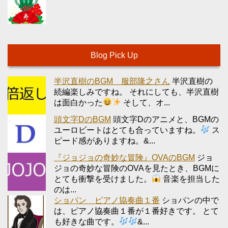
Blog Pick Up
半沢直樹のBGM 服部隆之さん
半沢直樹の
続編楽しみですね。 それにしても、半沢直樹
は面白かった
そして、オ...
頭文字DのBGM
頭文字Dのアニメと、BGMの
ユーロビートはとても合っていますね。
ス
ピード感がありますね。&...
『ジョジョの奇妙な冒険』OVAのBGM
ジョ
ジョの奇妙な冒険のOVAを見たとき、BGMに
とても衝撃を受けました。
音楽を担当した
のは...
ショパン ピアノ協奏曲１番
ショパンの中で
は、ピアノ協奏曲１番が１番好きです。 とて
も好きな曲です。
&...